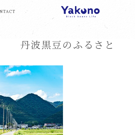
NTACT
福堂
念
歴史
丹波黒大豆
丹波黒豆
丹波黒豆のちから
丹波黒豆のふるさと