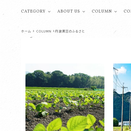
CATEGORY
ABOUT US
COLUMN
CO
ホーム
COLUMN
丹波黒豆のふるさと
丹波の黒豆茶
会社案内
黒豆のレシピ
丹波豆
企業理
黒豆の