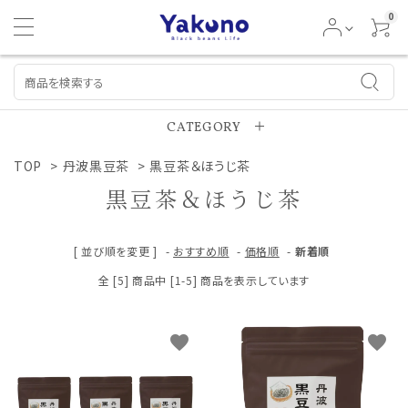
0
CATEGORY
TOP
>
丹波黒豆茶
丹波黒豆茶
>
黒豆茶＆ほうじ茶
黒豆茶＆ほうじ茶
丹波豆福堂
[ 並び順を変更 ]
-
おすすめ順
-
価格順
-
新着順
丹波黒豆煮
全 [5] 商品中 [1-5] 商品を表示しています
丹波黒大豆
favorite
favorite